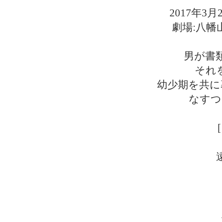
2017年3月
劇場:八
男が書
それ
幼少期を共に
なすつ