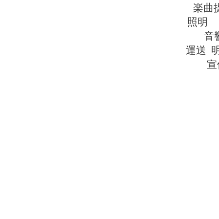
楽曲
照明
音
運送 
宣