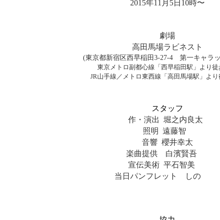
2015年11月5日10時〜
劇場
高田馬場ラビネスト
(東京都新宿区西早稲田3-27-4 第一キャラッ
東京メトロ副都心線「西早稲田駅」より徒
JR山手線／メトロ東西線「高田馬場駅」より
スタッフ
作・演出 堀之内良太
照明 遠藤智
音響 櫻井幸太
楽曲提供 白濱賢吾
宣伝美術 平石智美
当日パンフレット しの
協力