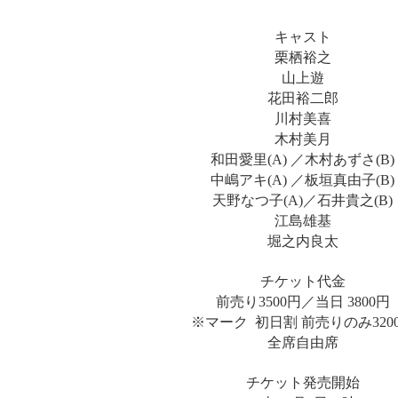
キャスト
栗栖裕之
山上遊
花田裕二郎
川村美喜
木村美月
和田愛里(A) ／木村あずさ(B)
中嶋アキ(A) ／板垣真由子(B)
天野なつ子(A)／石井貴之(B)
江島雄基
堀之内良太
チケット代金
前売り3500円／当日 3800円
※マーク 初日割 前売りのみ320
全席自由席
チケット発売開始